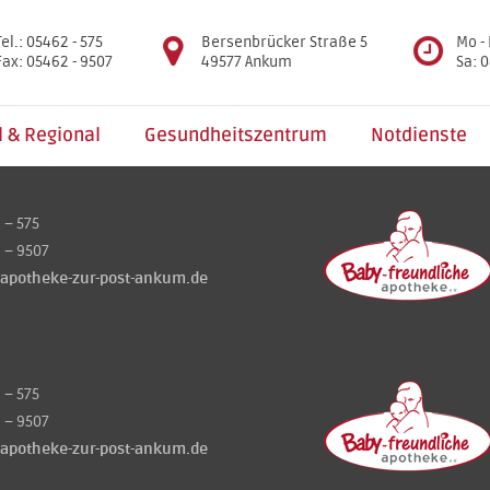
Tel.: 05462 - 575
Bersenbrücker Straße 5
Mo - 
Fax: 05462 - 9507
49577 Ankum
Sa: 0
l & Regional
Gesundheitszentrum
Notdienste
– 575
– 9507
apotheke-zur-post-ankum.de
– 575
– 9507
apotheke-zur-post-ankum.de